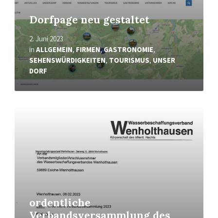
Dorfpage neu gestaltet
2. Juni 2023
in
ALLGEMEIN
,
FIRMEN
,
GASTRONOMIE
,
SEHENSWÜRDIGKEITEN
,
TOURISMUS
,
UNSER
DORF
Mehr
erfahren
ordentliche
Verbandsversammlung des