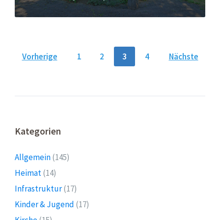
Seitennummerierung
Vorherige
1
2
3
4
Nächste
der
Beiträge
Kategorien
Allgemein
(145)
Heimat
(14)
Infrastruktur
(17)
Kinder & Jugend
(17)
Kirche
(15)