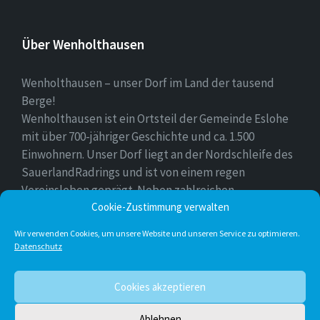
Über Wenholthausen
Wenholthausen – unser Dorf im Land der tausend
Berge!
Wenholthausen ist ein Ortsteil der Gemeinde Eslohe
mit über 700-jähriger Geschichte und ca. 1.500
Einwohnern. Unser Dorf liegt an der Nordschleife des
SauerlandRadrings und ist von einem regen
Vereinsleben geprägt. Neben zahlreichen
Freizeitmöglichkeiten ist unser Ort für sein
Cookie-Zustimmung verwalten
vielfältiges gastronomisches Angebot bekannt.
Wir verwenden Cookies, um unsere Website und unseren Service zu optimieren.
Datenschutz
Instagram
E-
Facebook
Twitter
Cookies akzeptieren
Mail
Ablehnen