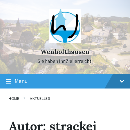
Skip
Skip
Skip
to
to
to
content
main
footer
navigation
Wenholthausen
Sie haben Ihr Ziel erreicht!
Menu
HOME
AKTUELLES
Autor:
strackej