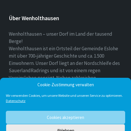
Über Wenholthausen
Wenholthausen – unser Dorf im Land der tausend
Berge!
Wenholthausen ist ein Ortsteil der Gemeinde Eslohe
mit über 700-jähriger Geschichte und ca. 1.500
Einwohnern. Unser Dorf liegt an der Nordschleife des
SauerlandRadrings und ist von einem regen
Vereinsleben geprägt. Neben zahlreichen
Freizeitmöglichkeiten ist unser Ort für sein
Cookie-Zustimmung verwalten
vielfältiges gastronomisches Angebot bekannt.
Wir verwenden Cookies, um unsere Website und unseren Service zu optimieren.
Datenschutz
Instagram
E-
Facebook
Twitter
Cookies akzeptieren
Mail
Ablehnen