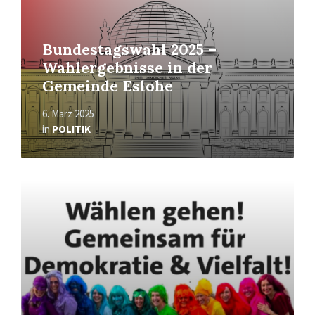
Bundestagswahl 2025 –
Wahlergebnisse in der
Gemeinde Eslohe
6. März 2025
in
POLITIK
Mehr
erfahren