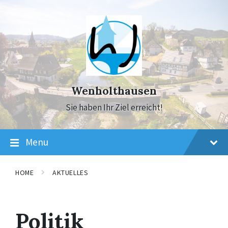
Skip
Skip
Skip
to
to
to
content
main
footer
navigation
Wenholthausen
Sie haben Ihr Ziel erreicht!
Menu
HOME
AKTUELLES
Politik