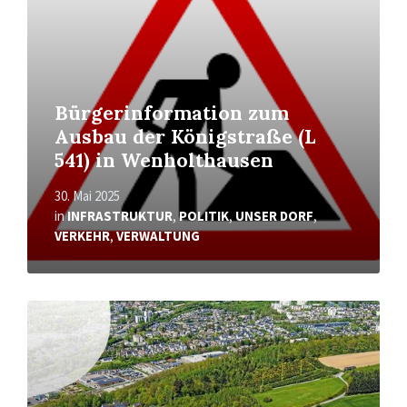
Bürgerinformation zum
Ausbau der Königstraße (L
541) in Wenholthausen
30. Mai 2025
in
INFRASTRUKTUR
,
POLITIK
,
UNSER DORF
,
VERKEHR
,
VERWALTUNG
Mehr
erfahren