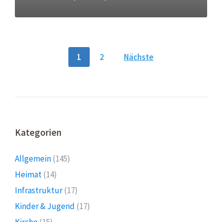
Seitennummerierung
1
2
Nächste
der
Beiträge
Kategorien
Allgemein
(145)
Heimat
(14)
Infrastruktur
(17)
Kinder & Jugend
(17)
Kirche
(15)