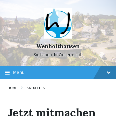
Skip
Skip
Skip
to
to
to
content
main
footer
navigation
Wenholthausen
Sie haben Ihr Ziel erreicht!
Menu
HOME
AKTUELLES
Jetzt mitmachen