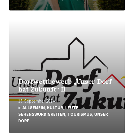
Mehr
erfahren
Dorfwettbewerb „Unser Dorf
hat Zukunft“ II
15. September 2024
in
ALLGEMEIN
,
KULTUR
,
LEUTE
,
SEHENSWÜRDIGKEITEN
,
TOURISMUS
,
UNSER
DORF