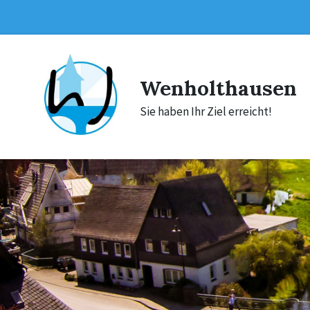
Skip
Skip
Skip
to
to
to
content
main
footer
navigation
Wenholthausen
Sie haben Ihr Ziel erreicht!