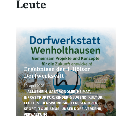
Leute
Mehr
erfahren
Ergebnisse der 1. Hölter
Dorfwerkstatt
10. April 2026
in
ALLGEMEIN
,
GASTRONOMIE
,
HEIMAT
,
INFRASTRUKTUR
,
KINDER & JUGEND
,
KULTUR
,
LEUTE
,
SEHENSWÜRDIGKEITEN
,
SENIOREN
,
SPORT
,
TOURISMUS
,
UNSER DORF
,
VERKEHR
,
VERWALTUNG