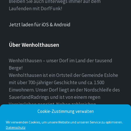
Bleiben Sie auch unterwegs immer auf dem
Laufenden mit DorfFunk!
Jetzt laden für iOS & Android
Über Wenholthausen
Wenholthausen – unser Dorf im Land der tausend
Berge!
Wenholthausen ist ein Ortsteil der Gemeinde Eslohe
mit über 700-jähriger Geschichte und ca. 1.500
Einwohnern. Unser Dorf liegt an der Nordschleife des
SauerlandRadrings und ist von einem regen
Vereinsleben geprägt. Neben zahlreichen
Freizeitmöglichkeiten ist unser Ort für sein
Cookie-Zustimmung verwalten
vielfältiges gastronomisches Angebot bekannt.
Wir verwenden Cookies, um unsere Website und unseren Service zu optimieren.
Datenschutz