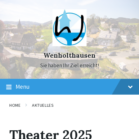
Skip
Skip
Skip
to
to
to
content
main
footer
navigation
Wenholthausen
Sie haben Ihr Ziel erreicht!
Menu
HOME
AKTUELLES
Theater 2025