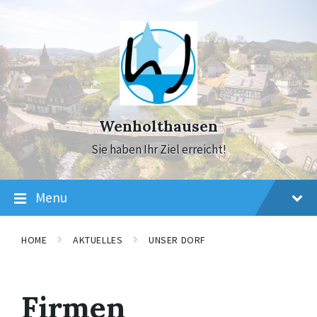
Skip
Skip
Skip
to
to
to
content
main
footer
navigation
Wenholthausen
Sie haben Ihr Ziel erreicht!
Menu
HOME
AKTUELLES
UNSER DORF
Firmen