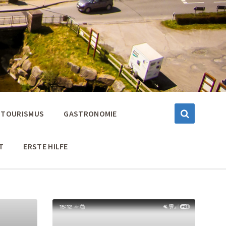
TOURISMUS
GASTRONOMIE
T
ERSTE HILFE
Weiter
Wei