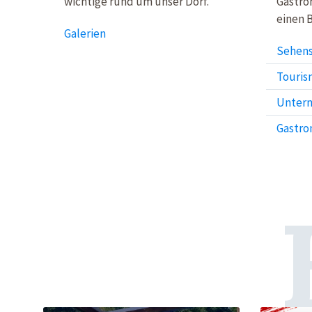
wichtige rund um unser Dorf.
Gastro
einen B
Galerien
Sehens
Touris
Unter
Gastro