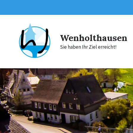
Skip
Skip
Skip
to
to
to
content
main
footer
navigation
Wenholthausen
Sie haben Ihr Ziel erreicht!