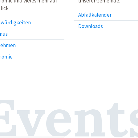
nomie und vieles mehr auf
unserer Gemeinde.
lick.
Abfallkalender
würdigkeiten
Downloads
mus
nehmen
nomie
Event