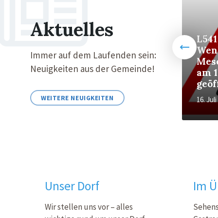
Aktuelles
L541
Wen
Immer auf dem Laufenden sein:
Mes
Neuigkeiten aus der Gemeinde!
Glasfaserausbau - Teil
am 1
2
geöf
WEITERE NEUIGKEITEN
29. Mai 2026
in
16. Jul
INFRASTRUKTUR
Sitemap
Unser Dorf
Im Ü
Wir stellen uns vor – alles
Sehens