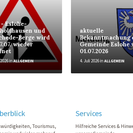
 - Eslohe-
holthausen und
aktuelle
chede-Berge wird
Bekanntmachung 
7.07. wieder
Gemeinde Eslohe
fnet
01.07.2026
i 2026
in
4. Juli 2026
in
ALLGEMEIN
ALLGEMEIN
berblick
Services
würdigkeiten, Tourismus,
Hilfreiche Services & Hinw