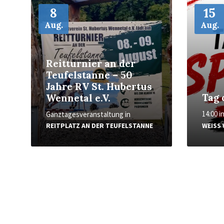
Weiter
Weiter
8
15
Aug.
Aug.
Reitturnier an der
Teufelstanne – 50
Jahre RV St. Hubertus
Tag 
Wennetal e.V.
14:00
i
Ganztagesveranstaltung
in
REITPLATZ AN DER TEUFELSTANNE
WEISS