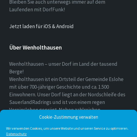
Bleiben Sie auch unterwegs immer auf dem
Laufenden mit DorfFunk!
Jetzt laden für iOS & Android
Über Wenholthausen
Wenholthausen – unser Dorf im Land der tausend
Berge!
Wenholthausen ist ein Ortsteil der Gemeinde Eslohe
mit über 700-jähriger Geschichte und ca. 1.500
Einwohnern. Unser Dorf liegt an der Nordschleife des
SauerlandRadrings und ist von einem regen
Vereinsleben geprägt. Neben zahlreichen
Freizeitmöglichkeiten ist unser Ort für sein
Cookie-Zustimmung verwalten
vielfältiges gastronomisches Angebot bekannt.
Wir verwenden Cookies, um unsere Website und unseren Service zu optimieren.
Datenschutz