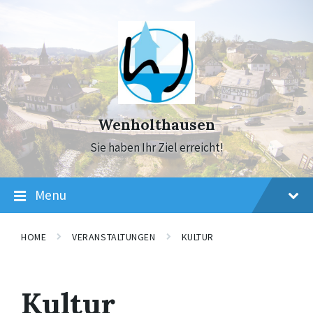
Skip
Skip
Skip
to
to
to
content
main
footer
navigation
Wenholthausen
Sie haben Ihr Ziel erreicht!
Menu
HOME
VERANSTALTUNGEN
KULTUR
Kultur