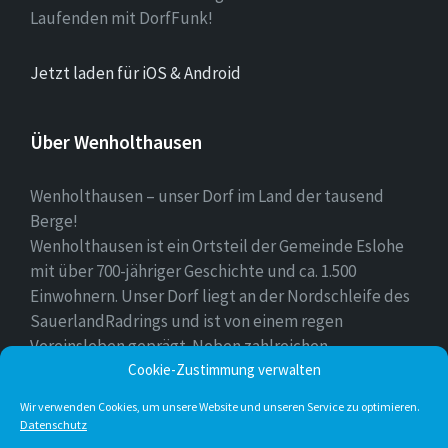
Laufenden mit DorfFunk!
Jetzt laden für iOS & Android
Über Wenholthausen
Wenholthausen – unser Dorf im Land der tausend
Berge!
Wenholthausen ist ein Ortsteil der Gemeinde Eslohe
mit über 700-jähriger Geschichte und ca. 1.500
Einwohnern. Unser Dorf liegt an der Nordschleife des
SauerlandRadrings und ist von einem regen
Vereinsleben geprägt. Neben zahlreichen
Freizeitmöglichkeiten ist unser Ort für sein
Cookie-Zustimmung verwalten
vielfältiges gastronomisches Angebot bekannt.
Wir verwenden Cookies, um unsere Website und unseren Service zu optimieren.
Datenschutz