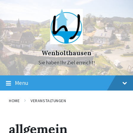
Skip
Skip
Skip
to
to
to
content
main
footer
navigation
Wenholthausen
Sie haben Ihr Ziel erreicht!
Menu
HOME
VERANSTALTUNGEN
allgemein