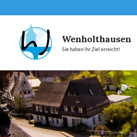
Skip
Skip
Skip
to
to
to
content
main
footer
navigation
Wenholthausen
Sie haben Ihr Ziel erreicht!