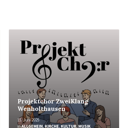
Mehr
erfahren
Projektchor ZweiKlang
Wenholthausen
15. Juni 2025
in
ALLGEMEIN
,
KIRCHE
,
KULTUR
,
MUSIK