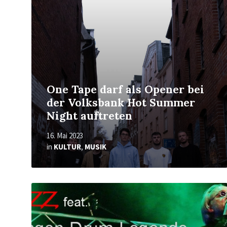
One Tape darf als Opener bei
der Volksbank Hot Summer
Night auftreten
16. Mai 2023
in
KULTUR
,
MUSIK
Mehr
erfahren