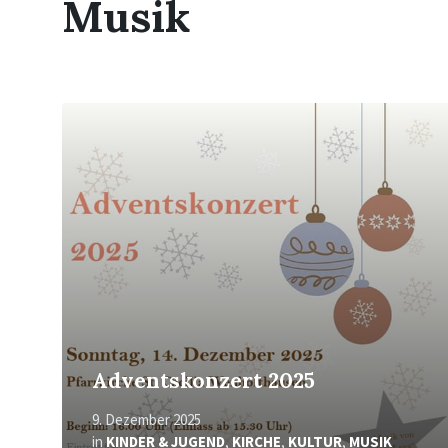
Musik
Mehr
erfahren
Adventskonzert 2025
9. Dezember 2025
in
KINDER & JUGEND
,
KIRCHE
,
KULTUR
,
MUSIK