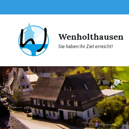
Skip
Skip
Skip
to
to
to
content
main
footer
navigation
Wenholthausen
Sie haben Ihr Ziel erreicht!