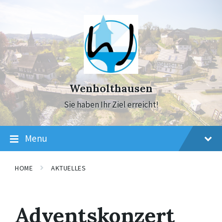
Skip
Skip
Skip
to
to
to
content
main
footer
navigation
Wenholthausen
Sie haben Ihr Ziel erreicht!
Menu
HOME
AKTUELLES
Adventskonzert