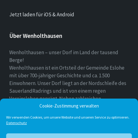
Jetzt laden für iOS & Android
Über Wenholthausen
Wenholthausen – unser Dorf im Land der tausend
Berge!
Wenholthausen ist ein Ortsteil der Gemeinde Eslohe
mit über 700-jähriger Geschichte und ca. 1.500
Einwohnern. Unser Dorf liegt an der Nordschleife des
SauerlandRadrings und ist von einem regen
Vereinsleben geprägt. Neben zahlreichen
Freizeitmöglichkeiten ist unser Ort für sein
Cookie-Zustimmung verwalten
vielfältiges gastronomisches Angebot bekannt.
Wir verwenden Cookies, um unsere Website und unseren Service zu optimieren.
Datenschutz
Instagram
E-
Facebook
Twitter