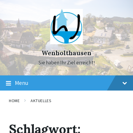
Skip
Skip
Skip
to
to
to
content
main
footer
navigation
Wenholthausen
Sie haben Ihr Ziel erreicht!
Menu
HOME
AKTUELLES
Schlagwort: