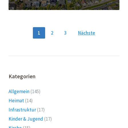
Seitennummerierung
1
2
3
Nächste
der
Beiträge
Kategorien
Allgemein
(145)
Heimat
(14)
Infrastruktur
(17)
Kinder & Jugend
(17)
Kirche
(15)