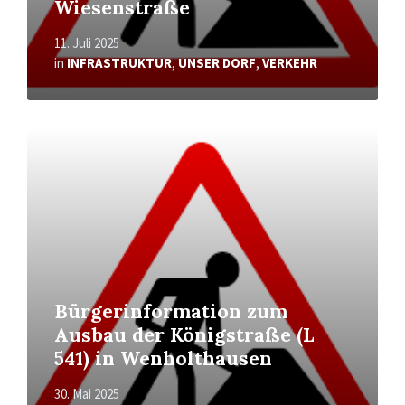
Wiesenstraße
11. Juli 2025
in
INFRASTRUKTUR
,
UNSER DORF
,
VERKEHR
Mehr
erfahren
Bürgerinformation zum
Ausbau der Königstraße (L
541) in Wenholthausen
30. Mai 2025