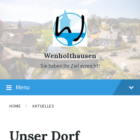
Skip
Skip
Skip
to
to
to
content
main
footer
navigation
Wenholthausen
Sie haben Ihr Ziel erreicht!
Menu
HOME
AKTUELLES
Unser Dorf