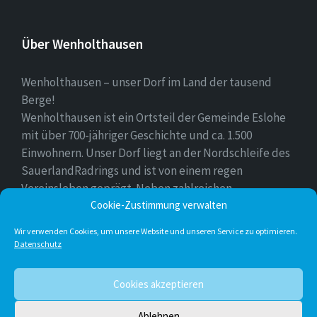
Über Wenholthausen
Wenholthausen – unser Dorf im Land der tausend
Berge!
Wenholthausen ist ein Ortsteil der Gemeinde Eslohe
mit über 700-jähriger Geschichte und ca. 1.500
Einwohnern. Unser Dorf liegt an der Nordschleife des
SauerlandRadrings und ist von einem regen
Vereinsleben geprägt. Neben zahlreichen
Freizeitmöglichkeiten ist unser Ort für sein
Cookie-Zustimmung verwalten
vielfältiges gastronomisches Angebot bekannt.
Wir verwenden Cookies, um unsere Website und unseren Service zu optimieren.
Datenschutz
Instagram
E-
Facebook
Twitter
Cookies akzeptieren
Mail
Ablehnen