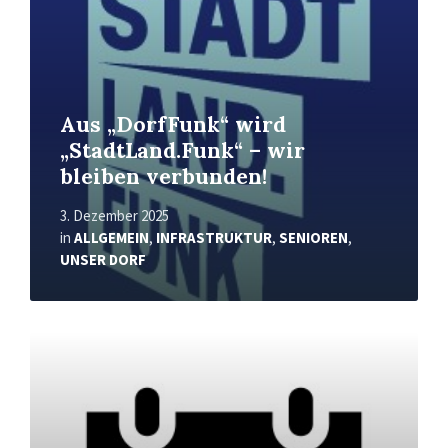
Aus „DorfFunk“ wird
„StadtLand.Funk“ – wir
bleiben verbunden!
3. Dezember 2025
in
ALLGEMEIN
,
INFRASTRUKTUR
,
SENIOREN
,
UNSER DORF
Mehr
erfahren