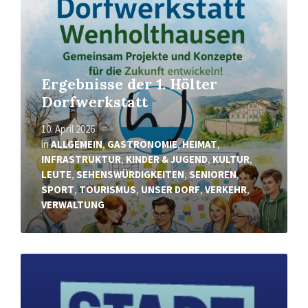
Ergebnisse der 1. Hölter
Dorfwerkstatt
10. April 2026
in
ALLGEMEIN
,
GASTRONOMIE
,
HEIMAT
,
INFRASTRUKTUR
,
KINDER & JUGEND
,
KULTUR
,
LEUTE
,
SEHENSWÜRDIGKEITEN
,
SENIOREN
,
SPORT
,
TOURISMUS
,
UNSER DORF
,
VERKEHR
,
VERWALTUNG
Mehr
erfahren