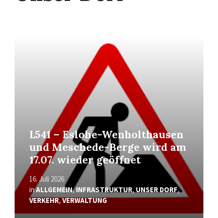
Mehr
erfahren
L541 – Eslohe-Wenholthausen
und Meschede-Berge wird am
17.07. wieder geöffnet
16. Juli 2026
in
ALLGEMEIN
,
INFRASTRUKTUR
,
UNSER DORF
,
VERKEHR
,
VERWALTUNG