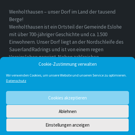
Wenholthausen – unser Dorf im Land der tausend
Berge!
Wenholthausen ist ein Ortsteil der Gemeinde Eslohe
mit über 700-jähriger Geschichte und ca. 1.500
Einwohnern. Unser Dorf liegt an der Nordschleife des
SauerlandRadrings und ist von einem regen
Vereinsleben geprägt. Neben zahlreichen
Freizeitmöglichkeiten ist unser Ort für sein
Cookie-Zustimmung verwalten
vielfältiges gastronomisches Angebot bekannt.
Wir verwenden Cookies, um unsere Website und unseren Service zu optimieren.
Datenschutz
Instagram
E-
Facebook
Twitter
Cookies akzeptieren
Mail
Ablehnen
© 2026 Wenholthausen
Einstellungen anzeigen