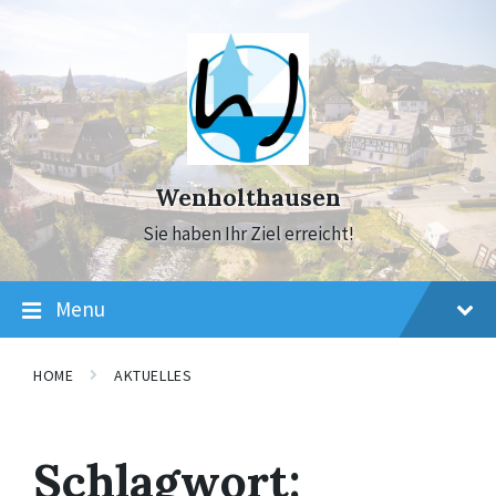
Skip
Skip
Skip
to
to
to
content
main
footer
navigation
Wenholthausen
Sie haben Ihr Ziel erreicht!
Menu
HOME
AKTUELLES
Schlagwort: