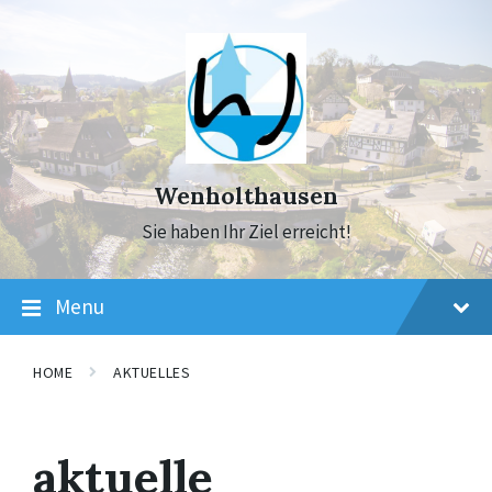
Skip
Skip
Skip
to
to
to
content
main
footer
navigation
Wenholthausen
Sie haben Ihr Ziel erreicht!
Menu
HOME
AKTUELLES
aktuelle