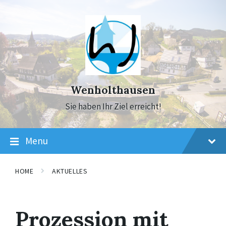
Skip
Skip
Skip
to
to
to
content
main
footer
navigation
Wenholthausen
Sie haben Ihr Ziel erreicht!
Menu
HOME
AKTUELLES
Prozession mit