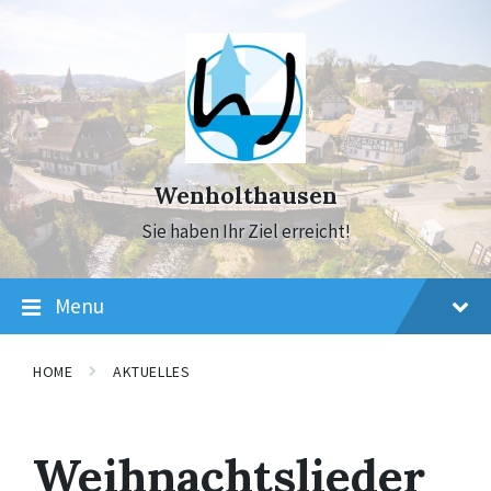
Skip
Skip
Skip
to
to
to
content
main
footer
navigation
Wenholthausen
Sie haben Ihr Ziel erreicht!
Menu
HOME
AKTUELLES
Weihnachtslieder