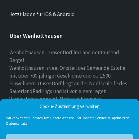
Jetzt laden für iOS & Android
Über Wenholthausen
Wenholthausen – unser Dorf im Land der tausend
Berge!
Wenholthausen ist ein Ortsteil der Gemeinde Eslohe
mit über 700-jähriger Geschichte und ca. 1.500
Einwohnern. Unser Dorf liegt an der Nordschleife des
SauerlandRadrings und ist von einem regen
Vereinsleben geprägt. Neben zahlreichen
Cookie-Zustimmung verwalten
Freizeitmöglichkeiten ist unser Ort für sein
vielfältiges gastronomisches Angebot bekannt.
Wir verwenden Cookies, um unsere Website und unseren Service zu optimieren.
Datenschutz
Instagram
E-
Facebook
Twitter