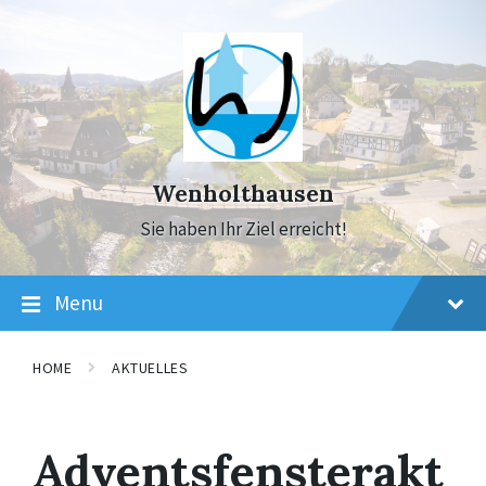
Skip
Skip
Skip
to
to
to
content
main
footer
navigation
Wenholthausen
Sie haben Ihr Ziel erreicht!
Menu
HOME
AKTUELLES
Adventsfensterakt