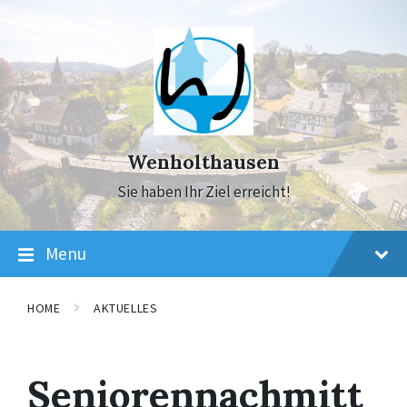
Skip
Skip
Skip
to
to
to
content
main
footer
navigation
Wenholthausen
Sie haben Ihr Ziel erreicht!
Menu
HOME
AKTUELLES
Seniorennachmitt