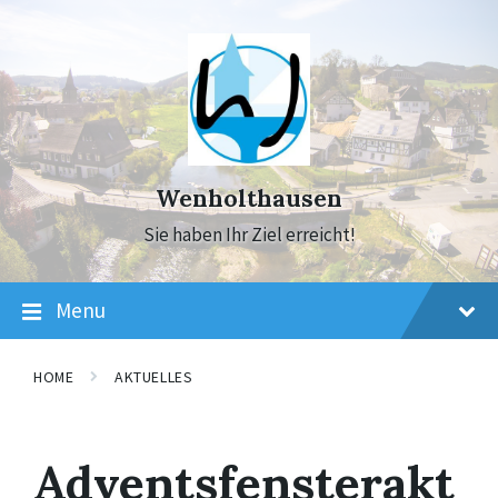
Skip
Skip
Skip
to
to
to
content
main
footer
navigation
Wenholthausen
Sie haben Ihr Ziel erreicht!
Menu
HOME
AKTUELLES
Adventsfensterakt