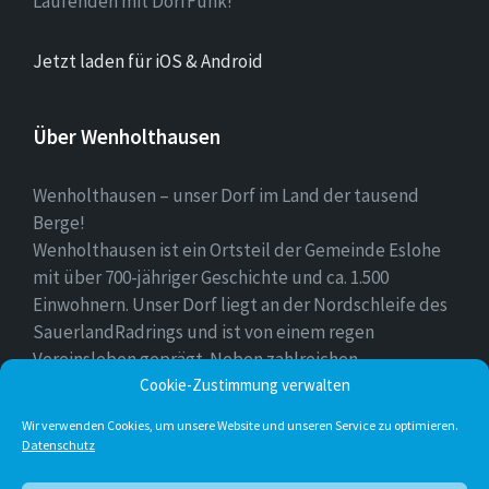
Laufenden mit DorfFunk!
Jetzt laden für iOS & Android
Über Wenholthausen
Wenholthausen – unser Dorf im Land der tausend
Berge!
Wenholthausen ist ein Ortsteil der Gemeinde Eslohe
mit über 700-jähriger Geschichte und ca. 1.500
Einwohnern. Unser Dorf liegt an der Nordschleife des
SauerlandRadrings und ist von einem regen
Vereinsleben geprägt. Neben zahlreichen
Freizeitmöglichkeiten ist unser Ort für sein
Cookie-Zustimmung verwalten
vielfältiges gastronomisches Angebot bekannt.
Wir verwenden Cookies, um unsere Website und unseren Service zu optimieren.
Datenschutz