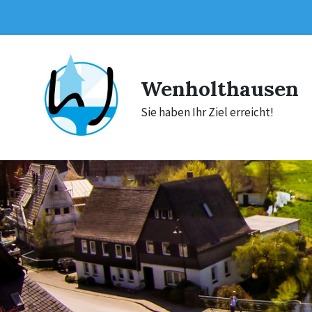
Skip
Skip
Skip
to
to
to
content
main
footer
navigation
Wenholthausen
Sie haben Ihr Ziel erreicht!