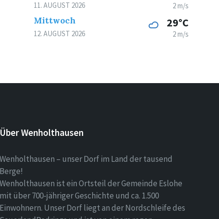
11. AUGUST 2026
2 m/s
Mittwoch
29°C
12. AUGUST 2026
2 m/s
Über Wenholthausen
Wenholthausen – unser Dorf im Land der tausend
Berge!
Wenholthausen ist ein Ortsteil der Gemeinde Eslohe
mit über 700-jähriger Geschichte und ca. 1.500
Einwohnern. Unser Dorf liegt an der Nordschleife des