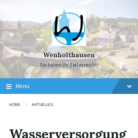
Skip
Skip
Skip
to
to
to
content
main
footer
navigation
Wenholthausen
Sie haben Ihr Ziel erreicht!
Menu
HOME
AKTUELLES
Wasserversorgung