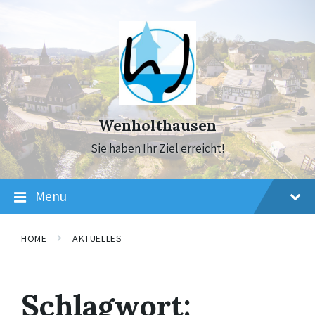
Skip
Skip
Skip
to
to
to
content
main
footer
navigation
Wenholthausen
Sie haben Ihr Ziel erreicht!
Menu
HOME
AKTUELLES
Schlagwort: