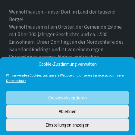
Wenholthausen – unser Dorf im Land der tausend
Berge!
Wenholthausen ist ein Ortsteil der Gemeinde Eslohe
mit über 700-jähriger Geschichte und ca. 1.500
Einwohnern. Unser Dorf liegt an der Nordschleife des
SauerlandRadrings und ist von einem regen
Vereinsleben geprägt. Neben zahlreichen
Freizeitmöglichkeiten ist unser Ort für sein
Cookie-Zustimmung verwalten
vielfältiges gastronomisches Angebot bekannt.
Wir verwenden Cookies, um unsere Website und unseren Service zu optimieren.
Datenschutz
Instagram
E-
Facebook
Twitter
Cookies akzeptieren
Mail
Ablehnen
© 2026 Wenholthausen
Einstellungen anzeigen