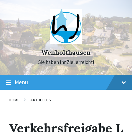
Skip
Skip
Skip
to
to
to
content
main
footer
navigation
Wenholthausen
Sie haben Ihr Ziel erreicht!
Menu
HOME
AKTUELLES
Verkehrsfreigabe L