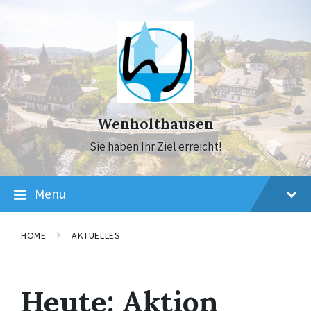
Skip
Skip
Skip
to
to
to
content
main
footer
navigation
Wenholthausen
Sie haben Ihr Ziel erreicht!
Menu
HOME
AKTUELLES
Heute: Aktion