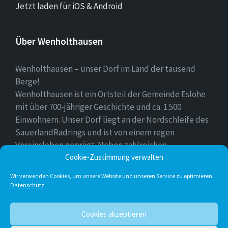
Jetzt laden für iOS & Android
Über Wenholthausen
Wenholthausen – unser Dorf im Land der tausend
Berge!
Wenholthausen ist ein Ortsteil der Gemeinde Eslohe
mit über 700-jähriger Geschichte und ca. 1.500
Einwohnern. Unser Dorf liegt an der Nordschleife des
SauerlandRadrings und ist von einem regen
Vereinsleben geprägt. Neben zahlreichen
Cookie-Zustimmung verwalten
Freizeitmöglichkeiten ist unser Ort für sein
vielfältiges gastronomisches Angebot bekannt.
Wir verwenden Cookies, um unsere Website und unseren Service zu optimieren.
Datenschutz
Instagram
E-
Facebook
Twitter
Cookies akzeptieren