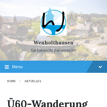
Skip
Skip
Skip
to
to
to
content
main
footer
navigation
Wenholthausen
Sie haben Ihr Ziel erreicht!
Menu
HOME
AKTUELLES
Ü60-Wanderung