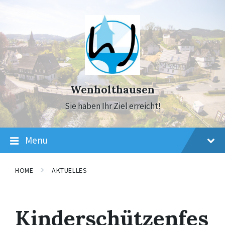
Skip
Skip
Skip
to
to
to
content
main
footer
navigation
Wenholthausen
Sie haben Ihr Ziel erreicht!
Menu
HOME
AKTUELLES
Kinderschützenfes