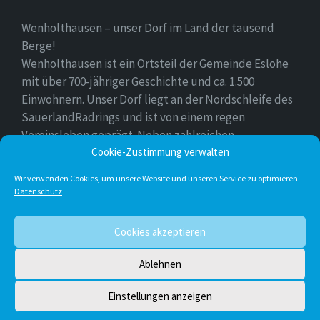
Wenholthausen – unser Dorf im Land der tausend
Berge!
Wenholthausen ist ein Ortsteil der Gemeinde Eslohe
mit über 700-jähriger Geschichte und ca. 1.500
Einwohnern. Unser Dorf liegt an der Nordschleife des
SauerlandRadrings und ist von einem regen
Vereinsleben geprägt. Neben zahlreichen
Freizeitmöglichkeiten ist unser Ort für sein
Cookie-Zustimmung verwalten
vielfältiges gastronomisches Angebot bekannt.
Wir verwenden Cookies, um unsere Website und unseren Service zu optimieren.
Datenschutz
Instagram
E-
Facebook
Twitter
Cookies akzeptieren
Mail
Ablehnen
© 2026 Wenholthausen
Einstellungen anzeigen