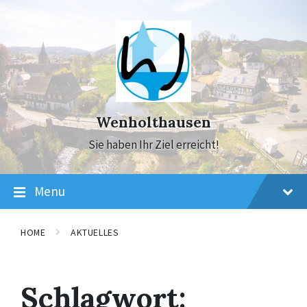
Skip
Skip
Skip
to
to
to
content
main
footer
navigation
Wenholthausen
Sie haben Ihr Ziel erreicht!
Menu
HOME
AKTUELLES
Schlagwort: