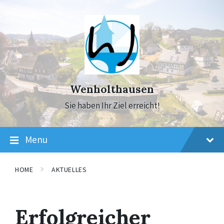
Skip
Skip
Skip
to
to
to
content
main
footer
navigation
Wenholthausen
Sie haben Ihr Ziel erreicht!
Menu
HOME
AKTUELLES
Erfolgreicher