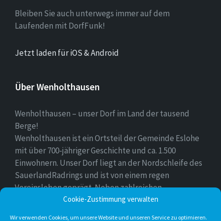
Bleiben Sie auch unterwegs immer auf dem
Laufenden mit DorfFunk!
Jetzt laden für iOS & Android
Über Wenholthausen
Wenholthausen – unser Dorf im Land der tausend
Berge!
Wenholthausen ist ein Ortsteil der Gemeinde Eslohe
mit über 700-jähriger Geschichte und ca. 1.500
Einwohnern. Unser Dorf liegt an der Nordschleife des
SauerlandRadrings und ist von einem regen
Vereinsleben geprägt. Neben zahlreichen
Freizeitmöglichkeiten ist unser Ort für sein
Cookie-Zustimmung verwalten
vielfältiges gastronomisches Angebot bekannt.
Wir verwenden Cookies, um unsere Website und unseren Service zu optimieren.