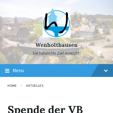
Skip
Skip
Skip
to
to
to
content
main
footer
navigation
Wenholthausen
Sie haben Ihr Ziel erreicht!
Menu
HOME
AKTUELLES
Spende der VB