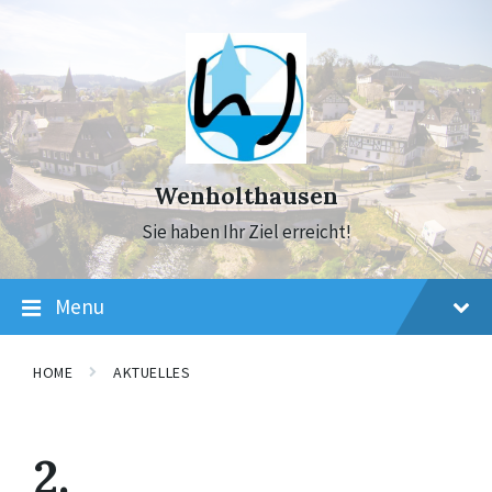
Skip
Skip
Skip
to
to
to
content
main
footer
navigation
Wenholthausen
Sie haben Ihr Ziel erreicht!
Menu
HOME
AKTUELLES
2.