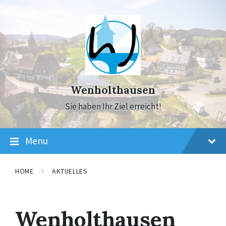
Skip
Skip
Skip
to
to
to
content
main
footer
navigation
Wenholthausen
Sie haben Ihr Ziel erreicht!
Menu
HOME
AKTUELLES
Wenholthausen