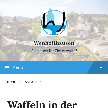
Skip
Skip
Skip
to
to
to
content
main
footer
navigation
Wenholthausen
Sie haben Ihr Ziel erreicht!
Menu
HOME
AKTUELLES
Waffeln in der