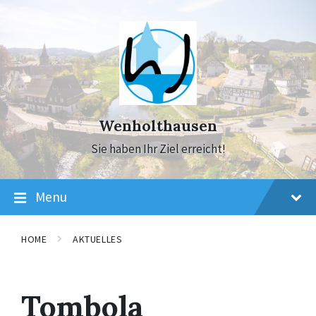
Skip
Skip
Skip
to
to
to
content
main
footer
navigation
Wenholthausen
Sie haben Ihr Ziel erreicht!
Menu
HOME
AKTUELLES
Tombola