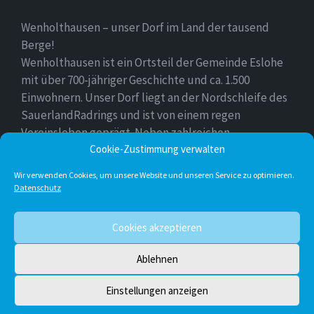
Wenholthausen – unser Dorf im Land der tausend
Berge!
Wenholthausen ist ein Ortsteil der Gemeinde Eslohe
mit über 700-jähriger Geschichte und ca. 1.500
Einwohnern. Unser Dorf liegt an der Nordschleife des
SauerlandRadrings und ist von einem regen
Vereinsleben geprägt. Neben zahlreichen
Freizeitmöglichkeiten ist unser Ort für sein
Cookie-Zustimmung verwalten
vielfältiges gastronomisches Angebot bekannt.
Wir verwenden Cookies, um unsere Website und unseren Service zu optimieren.
Datenschutz
Instagram
E-
Facebook
Twitter
Cookies akzeptieren
Mail
Ablehnen
© 2026 Wenholthausen
Einstellungen anzeigen