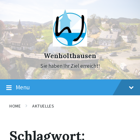
Skip
Skip
Skip
to
to
to
content
main
footer
navigation
Wenholthausen
Sie haben Ihr Ziel erreicht!
Menu
HOME
AKTUELLES
Schlagwort: