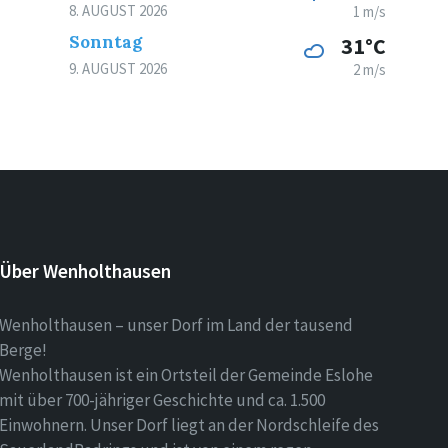
8. AUGUST 2026
1 m/s
Sonntag
31°C
9. AUGUST 2026
2 m/s
Über Wenholthausen
Wenholthausen – unser Dorf im Land der tausend
Berge!
Wenholthausen ist ein Ortsteil der Gemeinde Eslohe
mit über 700-jähriger Geschichte und ca. 1.500
Einwohnern. Unser Dorf liegt an der Nordschleife des