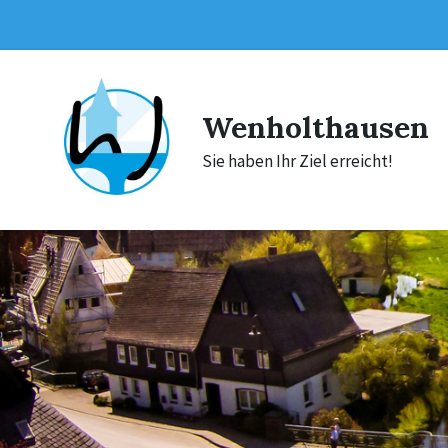
Skip
Skip
Skip
to
to
to
content
main
footer
navigation
Wenholthausen
Sie haben Ihr Ziel erreicht!