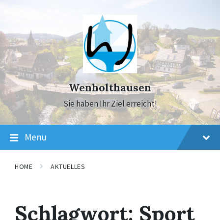
Skip
Skip
Skip
to
to
to
content
main
footer
navigation
Wenholthausen
Sie haben Ihr Ziel erreicht!
Menu
HOME
AKTUELLES
Schlagwort:
Sport