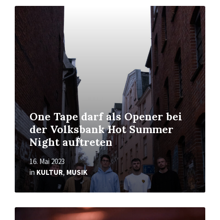
Mehr
erfahren
One Tape darf als Opener bei
der Volksbank Hot Summer
Night auftreten
16. Mai 2023
in
KULTUR
,
MUSIK
Mehr