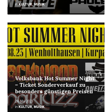
in
KULTUR
,
MUSIK
Mehr
erfahren
Volksbank Hot Summer Night
– Ticket Sonderverkauf zu
besonders günstigen Preisen
24. Mai 2023
in
KULTUR
,
MUSIK