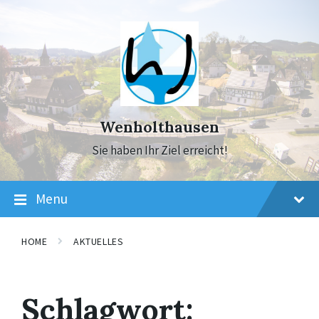
Skip
Skip
Skip
to
to
to
content
main
footer
navigation
Wenholthausen
Sie haben Ihr Ziel erreicht!
Menu
HOME
AKTUELLES
Schlagwort: