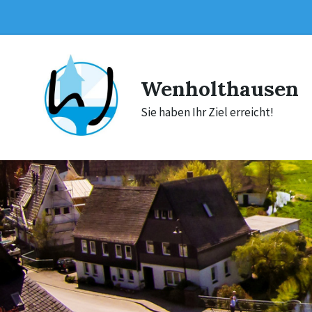
Skip
Skip
Skip
to
to
to
content
main
footer
navigation
Wenholthausen
Sie haben Ihr Ziel erreicht!