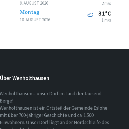
9. AUGUST 2026
2 m/s
Montag
31°C
10. AUGUST 2026
1 m/s
Über Wenholthausen
Wenholthausen – unser Dorf im Land der tausend
Berge!
Wenholthausen ist ein Ortsteil der Gemeinde Eslohe
mit über 700-jähriger Geschichte und ca. 1.500
Einwohnern. Unser Dorf liegt an der Nordschleife des