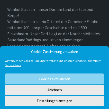
Wenholthausen – unser Dorf im Land der tausend
Berge!
Wenholthausen ist ein Ortsteil der Gemeinde Eslohe
mit über 700-jähriger Geschichte und ca. 1.500
Einwohnern. Unser Dorf liegt an der Nordschleife des
SauerlandRadrings und ist von einem regen
Vereinsleben geprägt. Neben zahlreichen
Freizeitmöglichkeiten ist unser Ort für sein
Cookie-Zustimmung verwalten
vielfältiges gastronomisches Angebot bekannt.
Wir verwenden Cookies, um unsere Website und unseren Service zu optimieren.
Datenschutz
Instagram
E-
Facebook
Twitter
Cookies akzeptieren
Mail
Ablehnen
© 2026 Wenholthausen
Einstellungen anzeigen