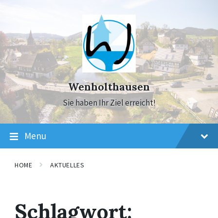
Skip
Skip
Skip
to
to
to
content
main
footer
navigation
Wenholthausen
Sie haben Ihr Ziel erreicht!
Menu
HOME
AKTUELLES
Schlagwort: