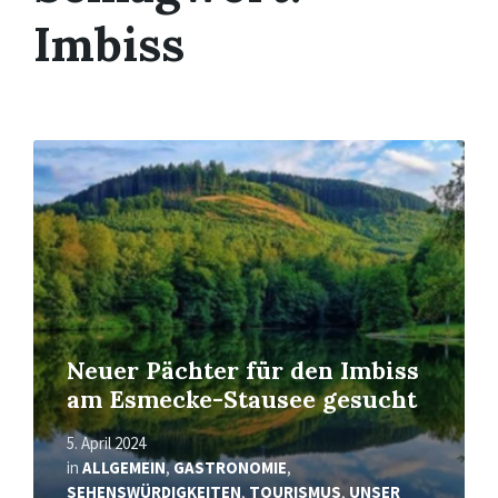
Imbiss
Mehr
erfahren
Neuer Pächter für den Imbiss
am Esmecke-Stausee gesucht
5. April 2024
in
ALLGEMEIN
,
GASTRONOMIE
,
SEHENSWÜRDIGKEITEN
,
TOURISMUS
,
UNSER