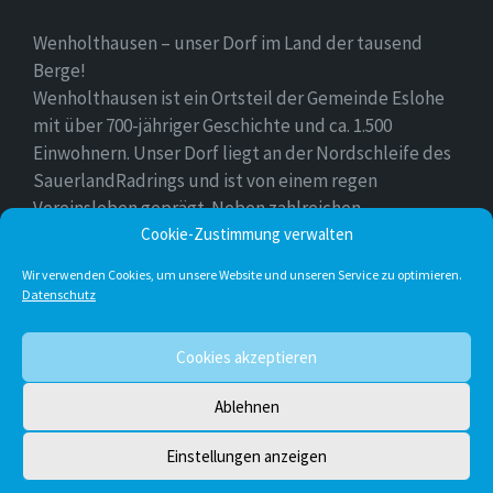
Wenholthausen – unser Dorf im Land der tausend
Berge!
Wenholthausen ist ein Ortsteil der Gemeinde Eslohe
mit über 700-jähriger Geschichte und ca. 1.500
Einwohnern. Unser Dorf liegt an der Nordschleife des
SauerlandRadrings und ist von einem regen
Vereinsleben geprägt. Neben zahlreichen
Freizeitmöglichkeiten ist unser Ort für sein
Cookie-Zustimmung verwalten
vielfältiges gastronomisches Angebot bekannt.
Wir verwenden Cookies, um unsere Website und unseren Service zu optimieren.
Datenschutz
Instagram
E-
Facebook
Twitter
Cookies akzeptieren
Mail
Ablehnen
© 2026 Wenholthausen
Einstellungen anzeigen