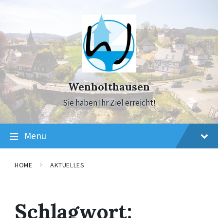
Skip
Skip
Skip
to
to
to
content
main
footer
navigation
Wenholthausen
Sie haben Ihr Ziel erreicht!
Menu
HOME
AKTUELLES
Schlagwort: