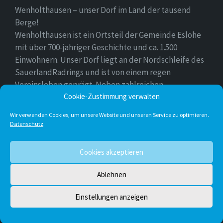
Wenholthausen – unser Dorf im Land der tausend
Berge!
Wenholthausen ist ein Ortsteil der Gemeinde Eslohe
mit über 700-jähriger Geschichte und ca. 1.500
Einwohnern. Unser Dorf liegt an der Nordschleife des
SauerlandRadrings und ist von einem regen
Vereinsleben geprägt. Neben zahlreichen
Freizeitmöglichkeiten ist unser Ort für sein
Cookie-Zustimmung verwalten
vielfältiges gastronomisches Angebot bekannt.
Wir verwenden Cookies, um unsere Website und unseren Service zu optimieren.
Datenschutz
Instagram
E-
Facebook
Twitter
Cookies akzeptieren
Mail
Ablehnen
© 2026 Wenholthausen
Einstellungen anzeigen