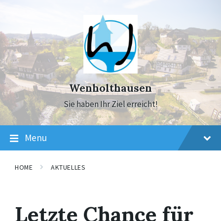
Skip
Skip
Skip
to
to
to
content
main
footer
navigation
Wenholthausen
Sie haben Ihr Ziel erreicht!
Menu
HOME
AKTUELLES
Letzte Chance für