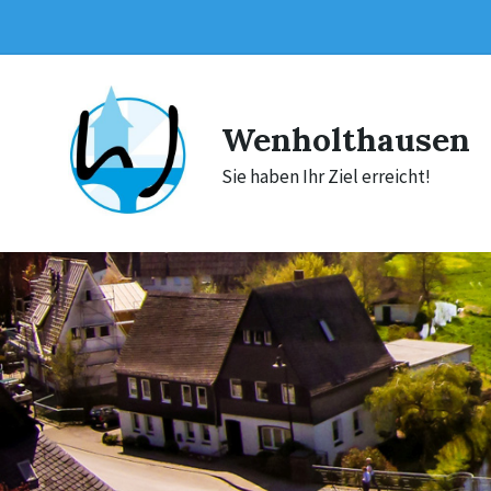
Skip
Skip
Skip
to
to
to
content
main
footer
navigation
Wenholthausen
Sie haben Ihr Ziel erreicht!