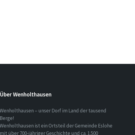
Über Wenholthausen
Wenholthausen – unser Dorf im Land der tausend
Berge!
Wenholthausen ist ein Ortsteil der Gemeinde Eslohe
mit über 700-jähriger Geschichte und ca. 1.500