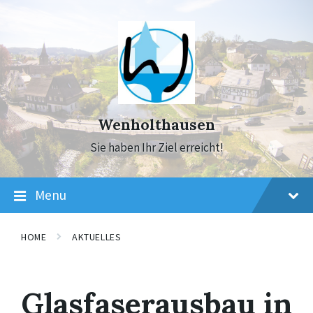
Skip
Skip
Skip
to
to
to
content
main
footer
navigation
Wenholthausen
Sie haben Ihr Ziel erreicht!
Menu
HOME
AKTUELLES
Glasfaserausbau in