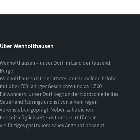
Über Wenholthausen
Wenholthausen – unser Dorf im Land der tausend
Berge!
Wenholthausen ist ein Ortsteil der Gemeinde Eslohe
mit über 700-jähriger Geschichte und ca. 1.500
Einwohnern. Unser Dorf liegt an der Nordschleife des
SauerlandRadrings und ist von einem regen
Vereinsleben geprägt. Neben zahlreichen
Freizeitmöglichkeiten ist unser Ort für sein
vielfältiges gastronomisches Angebot bekannt.