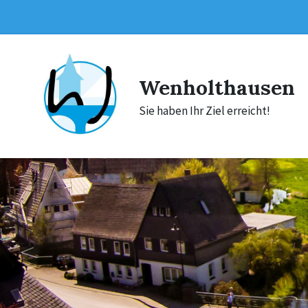
Skip
Skip
Skip
to
to
to
content
main
footer
navigation
Wenholthausen
Sie haben Ihr Ziel erreicht!