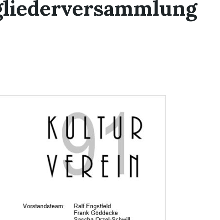
gliederversammlung
1