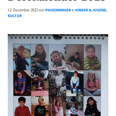
12. Dezember 2022
von
PHOENNINGER
in
KINDER & JUGEND
,
KULTUR