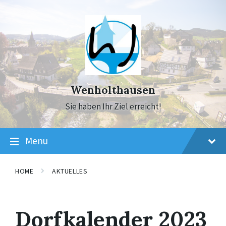
Skip
Skip
Skip
to
to
to
content
main
footer
navigation
Wenholthausen
Sie haben Ihr Ziel erreicht!
Menu
HOME
AKTUELLES
Dorfkalender 2023