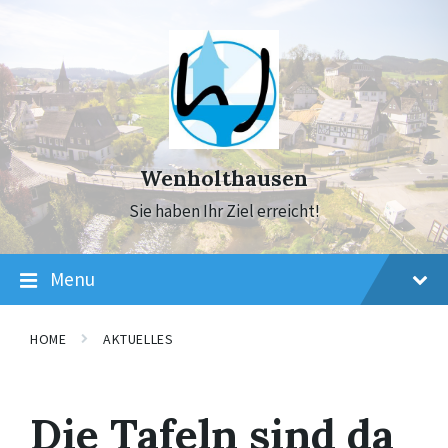
Skip
Skip
Skip
to
to
to
content
main
footer
navigation
Wenholthausen
Sie haben Ihr Ziel erreicht!
Menu
HOME
AKTUELLES
Die Tafeln sind da