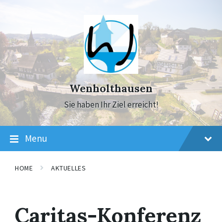
Skip
Skip
Skip
to
to
to
content
main
footer
navigation
Wenholthausen
Sie haben Ihr Ziel erreicht!
Menu
HOME
AKTUELLES
Caritas-Konferenz